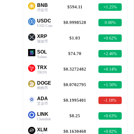
BNB
$594.11
+1.25%
币安币
USDC
$0.9998528
0.00%
USD Coin
XRP
$1.03
+0.62%
瑞波币
SOL
$74.70
+2.46%
Solana
TRX
$0.3272482
+0.14%
TRON
DOGE
$0.0702795
+1.50%
狗狗币
ADA
$0.1995401
-1.18%
艾达币
LINK
$8.25
+0.63%
Chainlink
XLM
$0.1630468
+0.82%