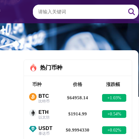
情
热门币种
币种
价格
涨跌幅
BTC
$64958.14
+1.03%
比特币
ETH
$1914.99
+0.54%
以太坊
USDT
$0.9994330
+0.02%
泰达币